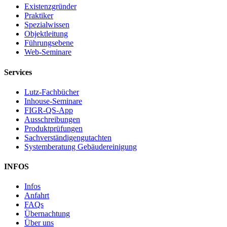
Existenzgründer
Praktiker
Spezialwissen
Objektleitung
Führungsebene
Web-Seminare
Services
Lutz-Fachbücher
Inhouse-Seminare
FIGR-QS-App
Ausschreibungen
Produktprüfungen
Sachverständigengutachten
Systemberatung Gebäudereinigung
INFOS
Infos
Anfahrt
FAQs
Übernachtung
Über uns