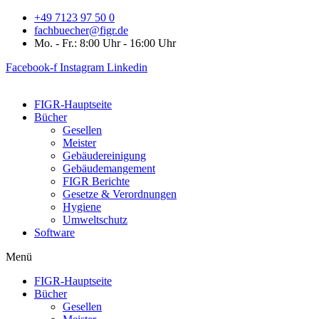
Zum
+49 7123 97 50 0
Inhalt
fachbuecher@figr.de
wechseln
Mo. - Fr.: 8:00 Uhr - 16:00 Uhr
Facebook-f
Instagram
Linkedin
FIGR-Hauptseite
Bücher
Gesellen
Meister
Gebäudereinigung
Gebäudemangement
FIGR Berichte
Gesetze & Verordnungen
Hygiene
Umweltschutz
Software
Menü
FIGR-Hauptseite
Bücher
Gesellen